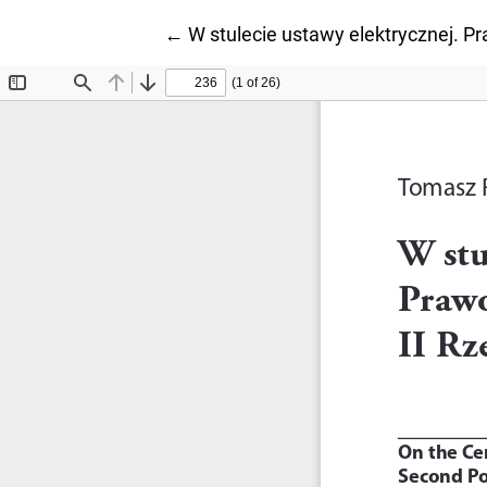
Wróć do szczegółów artykułu
←
W stulecie ustawy elektrycznej. P