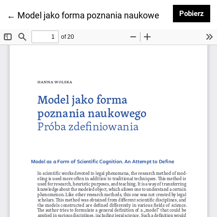
Pob
Pobierz
Wróć do szczegółów artykułu
←
Model jako forma poznania naukowego