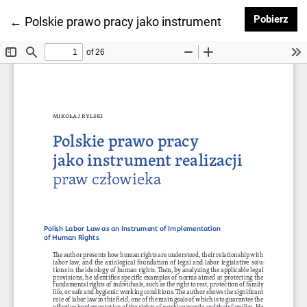
Pob
Pobierz
Wróć do szczegółów artykułu
←
Polskie prawo pracy jako instrument realizacji praw