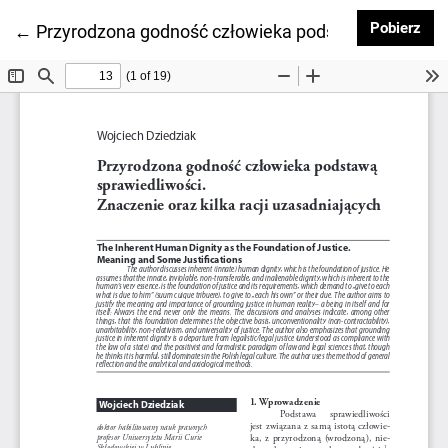
Pob
Pobierz
Wróć do szczegółów artykułu
←
Przyrodzona godność człowieka podstawą sprawied