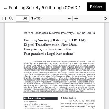
Pob
Pobierz
Wróć do szczegółów artykułu
←
Enabling Society 5.0 through COVID-19 Digital Tran