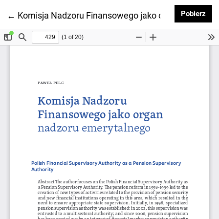
Pob
Pobierz
Wróć do szczegółów artykułu
←
Komisja Nadzoru Finansowego jako organ nadzoru