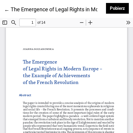
Pob
Pobierz
Wróć do szczegółów artykułu
←
The Emergence of Legal Rights in Modern Europe – 