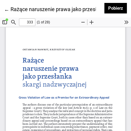
Pob
Pobierz
Wróć do szczegółów artykułu
←
Rażące naruszenie prawa jako przesłanka skargi n