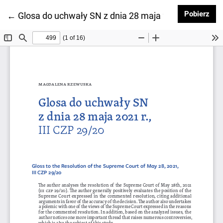
Pob
Pobierz
Wróć do szczegółów artykułu
←
Glosa do uchwały SN z dnia 28 maja 2021 r., III CZP