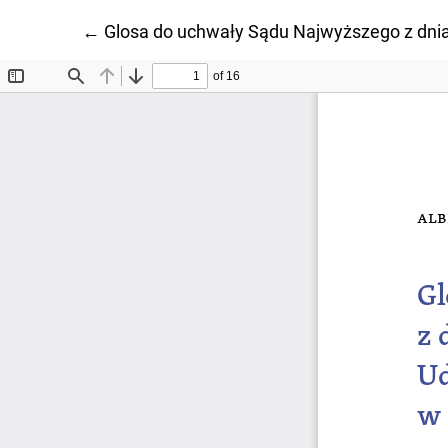
Wróć do szczegółów artykułu
←
Glosa do uchwały Sądu Najwyższego z dnia 6