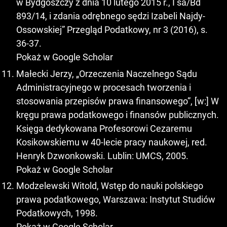
w Bydgoszczy z dnia 10 lutego 2015 r., I sa/Bd
893/14, i zdania odrębnego sędzi Izabeli Najdy-
Ossowskiej” Przegląd Podatkowy, nr 3 (2016), s.
36-37.
Pokaż w Google Scholar
Małecki Jerzy, „Orzeczenia Naczelnego Sądu
Administracyjnego w procesach tworzenia i
stosowania przepisów prawa finansowego”, [w:] W
kręgu prawa podatkowego i finansów publicznych.
Księga dedykowana Profesorowi Cezaremu
Kosikowskiemu w 40-lecie pracy naukowej, red.
Henryk Dzwonkowski. Lublin: UMCS, 2005.
Pokaż w Google Scholar
Modzelewski Witold, Wstęp do nauki polskiego
prawa podatkowego, Warszawa: Instytut Studiów
Podatkowych, 1998.
Pokaż w Google Scholar