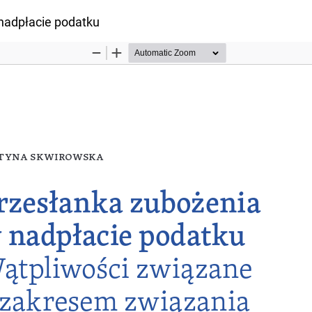
kułu
nadpłacie podatku