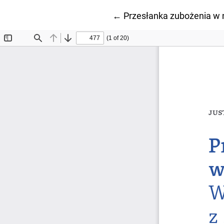
Wróć do szczegółów arty
←
Przesłanka zubożenia w 