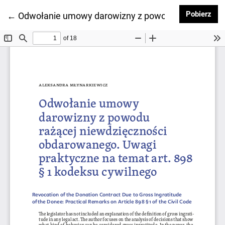
Pob
Pobierz
Wróć do szczegółów artykułu
←
Odwołanie umowy darowizny z powodu rażącej niew