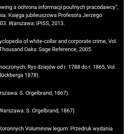
wing a ochrona informacji poufnych pracodawcy”,
ania. Księga jubileuszowa Profesora Jerzego
403. Warszawa: IPISS, 2013.
yclopedia of white-collar and corporate crime, Vol.
1. Thousand Oaks: Sage Reference, 2005.
oczonych: Rys dziejów od r. 1788 do r. 1865, Vol.
lückberga 1878).
rszawa: S. Orgelbrand, 1867).
Warszawa: S. Orgelbrand, 1867).
i Koronnych Voluminow legum: Przedruk wydania