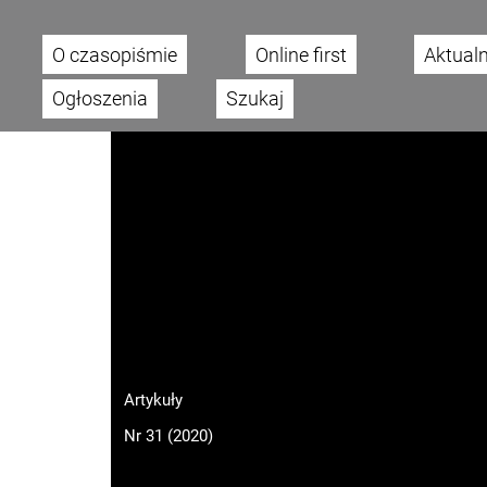
O czasopiśmie
Online first
Aktual
Main menu
Ogłoszenia
Szukaj
Artykuły
Nr 31 (2020)