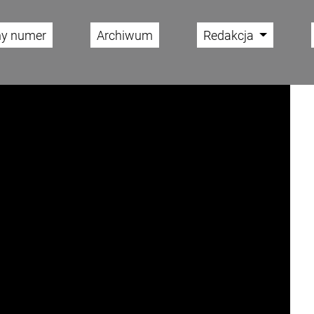
ny numer
Archiwum
Redakcja