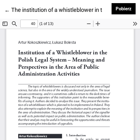
Pob
Pobierz
Wróć do szczegółów artykułu
←
The institution of a whistleblower in the Polish lega