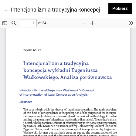
Pob
Pobierz
Wróć do szczegółów artykułu
←
Intencjonalizm a tradycyjna koncepcja wykładni E