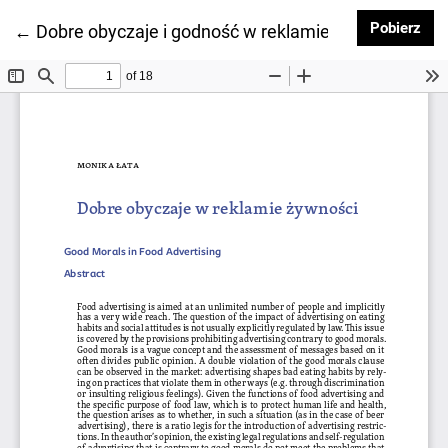
Pob
Pobierz
Wróć do szczegółów artykułu
←
Dobre obyczaje i godność w reklamie żywności