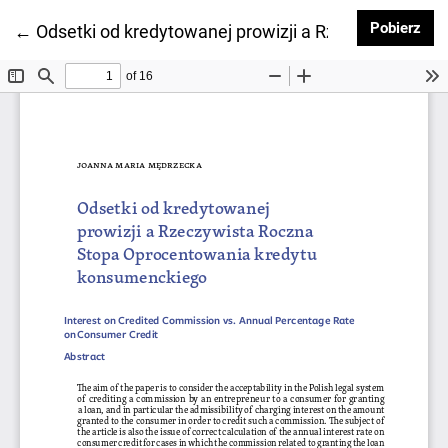
Pob
Pobierz
Wróć do szczegółów artykułu
←
Odsetki od kredytowanej prowizji a Rzeczywista 