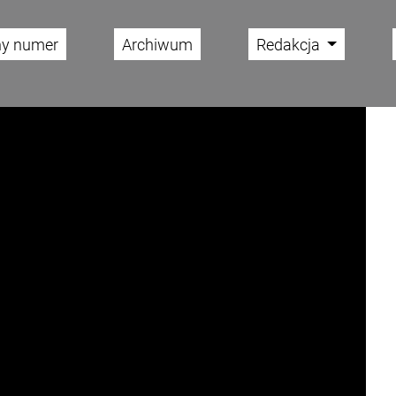
ny numer
Archiwum
Redakcja