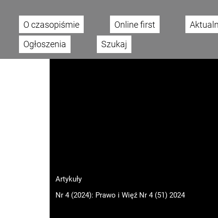
O czasopiśmie
Online first
Aktual
Main menu
Ogłoszenia
Szukaj
Artykuły
Nr 4 (2024): Prawo i Więź Nr 4 (51) 2024