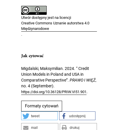
Utwór dostępny jest na licencji
Creative Commons Uznanie autorstwa 4.0
Międzynarodowe
.
Jak cytować
Migdalski, Maksymilian. 2024. “ Credit
Union Models in Poland and USA in
Comparative Perspective”.
PRAWO I WIĘŹ
,
no. 4 (September).
.
https://doi.org/10.36128/PRIW.VI51.901
Formaty cytowań
tweet
udostępnij
mail
drukuj