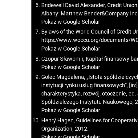
Bridewell David Alexander, Credit Unions
Albany: Matthew Bender&Company Inc.
Pokaż w Google Scholar
Bylaws of the World Council of Credit U
https://www.woccu.org/documents/W
Pokaż w Google Scholar
Czopur Sławomir, Kapitał finansowy b
Pokaż w Google Scholar
Golec Magdalena, „Istota spółdzielczy
instytucji rynku usług finansowych”, [i
charakterystyka, rozwój, otoczenie, e
Spółdzielczego Instytutu Naukowego, 
Pokaż w Google Scholar
Henrÿ Hagen, Guidelines for Cooperativ
Organization, 2012.
Pokaż w Google Scholar