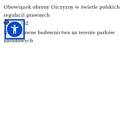
Obowiązek obrony Ojczyzny w świetle polskich
regulacji prawnych
1742
-->
Ramy prawne budownictwa na terenie parków
narodowych
1728
-->
Pierwsza nowoczesna kodyfikacja postępowania
karnego w Polsce (1928): Geneza, autorzy, zasady i
ich pochodzenie
1691
-->
Przesyłanie Tekstów
Proces Recenzyjny
Polityka Prywatności
Zasady Etyki Publikacyjnej