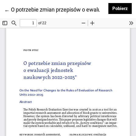
Pob
Pobierz
Wróć do szczegółów artykułu
←
O potrzebie zmian przepisów o ewaluacji jednoste