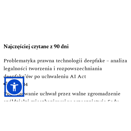
Najczęściej czytane z 90 dni
Problematyka prawna technologii deepfake – analiza
legalności tworzenia i rozpowszechniania
deepfake’ów po uchwaleniu AI Act
3334
-->
Podejmowanie uchwał przez walne zgromadzenie
spółdzielni mieszkaniowej w orzecznictwie Sądu
Najwyższego
2437
-->
Ramy prawne budownictwa na terenie parków