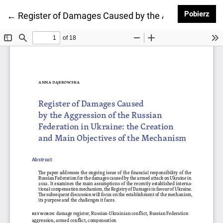
Pob
Pobierz
Wróć do szczegółów artykułu
←
Register of Damages Caused by the Aggression of t