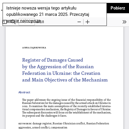
P
Istnieje nowsza wersja tego artykułu
Pobierz
Wróć do szczegółów artykułu
←
opublikowanego 21 marca 2025. Przeczytaj
wersję najnowszą
.