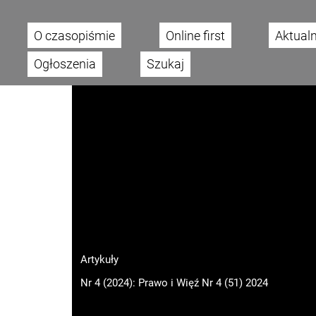
O czasopiśmie
Online first
Aktual
Main menu
Ogłoszenia
Szukaj
Artykuły
Nr 4 (2024): Prawo i Więź Nr 4 (51) 2024