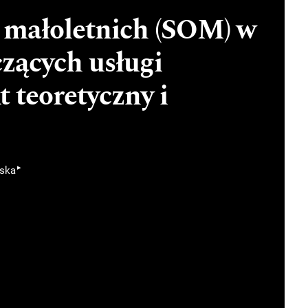
 małoletnich (SOM) w
zących usługi
t teoretyczny i
▸
wska