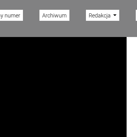
ny numer
Archiwum
Redakcja