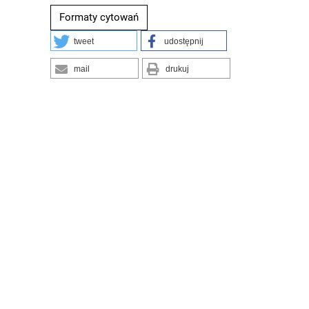
Formaty cytowań
tweet
udostępnij
mail
drukuj