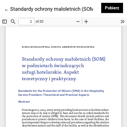
Pob
Pobierz
Wróć do szczegółów artykułu
←
Standardy ochrony małoletnich (SOM) w podmiotach 