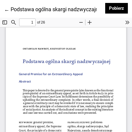
Pob
Pobierz
Wróć do szczegółów artykułu
←
Podstawa ogólna skargi nadzwyczajnej