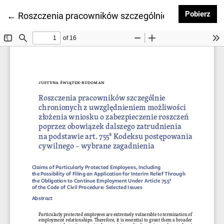
Pob
Pobierz
Wróć do szczegółów artykułu
←
Roszczenia pracowników szczególnie chronionych z