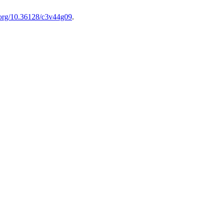
i.org/10.36128/c3v44g09
.