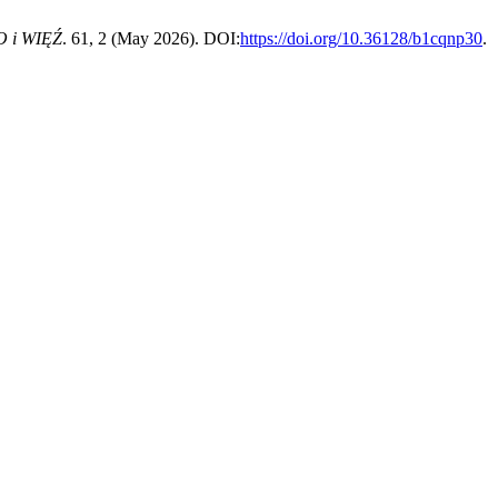
 i WIĘŹ
. 61, 2 (May 2026). DOI:
https://doi.org/10.36128/b1cqnp30
.