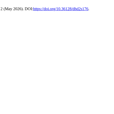
, 2 (May 2026). DOI:
https://doi.org/10.36128/dhd2s176
.