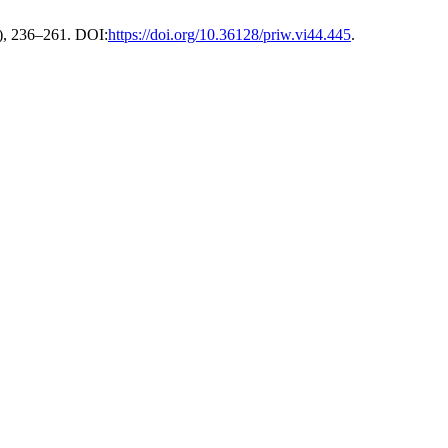
3), 236–261. DOI:
https://doi.org/10.36128/priw.vi44.445
.