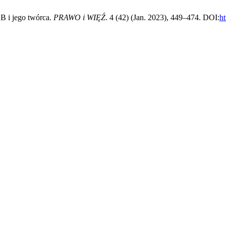
B i jego twórca.
PRAWO i WIĘŹ
. 4 (42) (Jan. 2023), 449–474. DOI:
ht