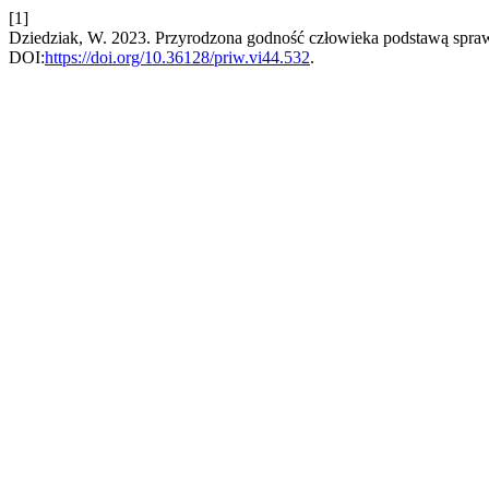
[1]
Dziedziak, W. 2023. Przyrodzona godność człowieka podstawą sprawi
DOI:
https://doi.org/10.36128/priw.vi44.532
.