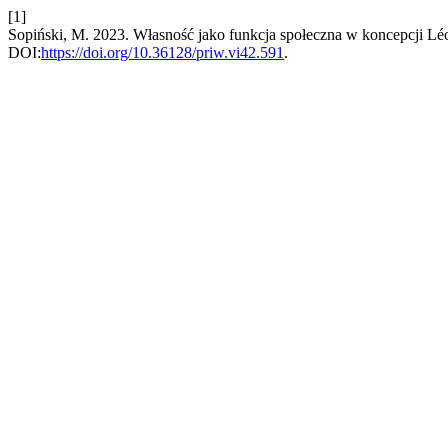
[1]
Sopiński, M. 2023. Własność jako funkcja społeczna w koncepcji L
DOI:
https://doi.org/10.36128/priw.vi42.591
.