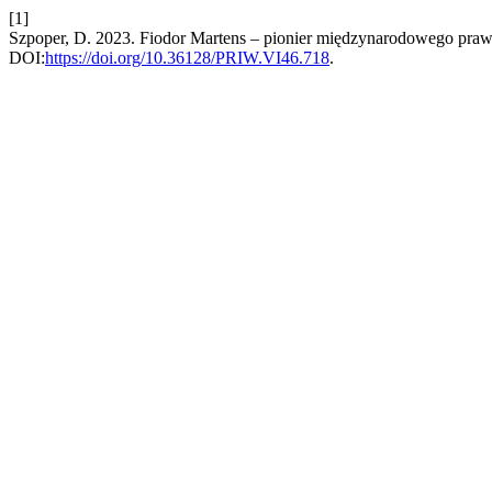
[1]
Szpoper, D. 2023. Fiodor Martens – pionier międzynarodowego pra
DOI:
https://doi.org/10.36128/PRIW.VI46.718
.