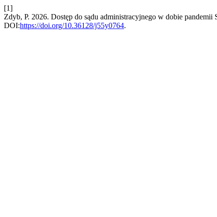
[1]
Zdyb, P. 2026. Dostęp do sądu administracyjnego w dobie pandem
DOI:
https://doi.org/10.36128/j55y0764
.