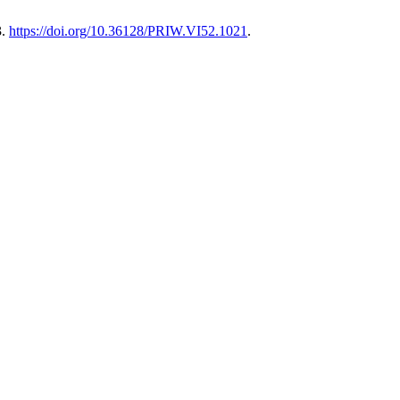
3.
https://doi.org/10.36128/PRIW.VI52.1021
.