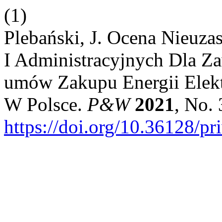
(1)
Plebański, J. Ocena Nieuza
I Administracyjnych Dla Z
umów Zakupu Energii Elekt
W Polsce.
P&W
2021
, No. 
https://doi.org/10.36128/pr