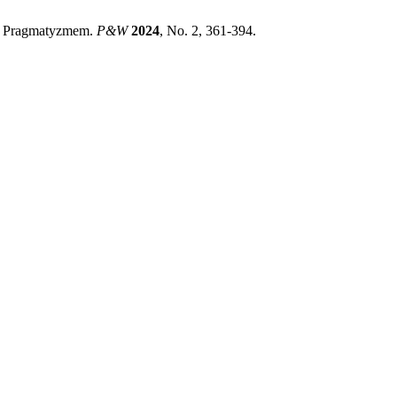
ym Pragmatyzmem.
P&W
2024
, No. 2, 361-394.