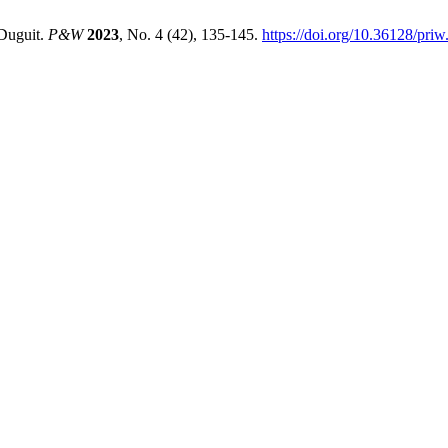
Duguit.
P&W
2023
, No. 4 (42), 135-145.
https://doi.org/10.36128/priw