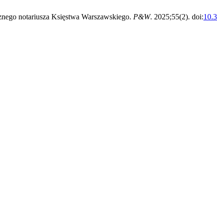
znego notariusza Księstwa Warszawskiego.
P&W
. 2025;55(2). doi:
10.