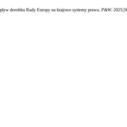
 wpływ dorobku Rady Europy na krajowe systemy prawa.
P&W
. 2025;58