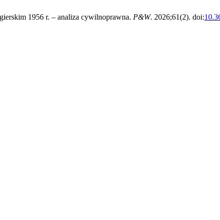
gierskim 1956 r. – analiza cywilnoprawna.
P&W
. 2026;61(2). doi:
10.3