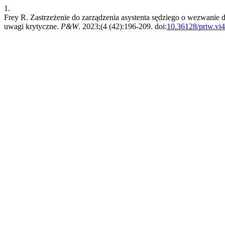
1.
Frey R. Zastrzeżenie do zarządzenia asystenta sędziego o wezwanie
uwagi krytyczne.
P&W
. 2023;(4 (42):196-209. doi:
10.36128/priw.vi