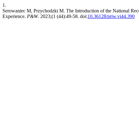
1.
Serowaniec M, Przychodzki M. The Introduction of the National Recov
Experience.
P&W
. 2023;(1 (44):49-58. doi:
10.36128/priw.vi44.390