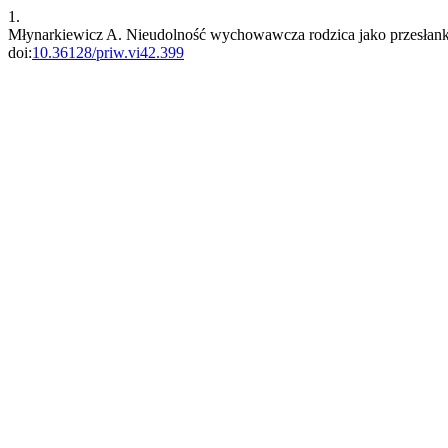
1.
Młynarkiewicz A. Nieudolność wychowawcza rodzica jako przesłanka
doi:
10.36128/priw.vi42.399