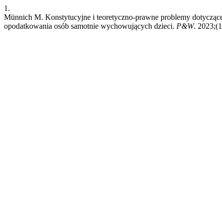
1.
Münnich M. Konstytucyjne i teoretyczno-prawne problemy dotyczą
opodatkowania osób samotnie wychowujących dzieci.
P&W
. 2023;(1