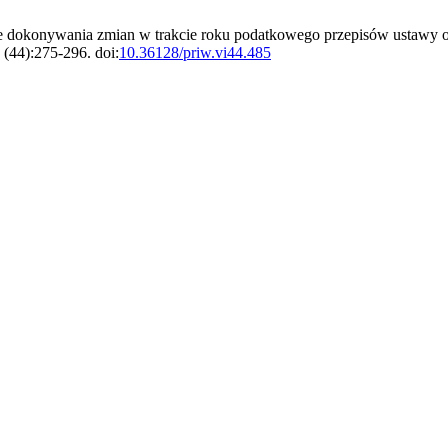
ce dokonywania zmian w trakcie roku podatkowego przepisów ustawy
 (44):275-296. doi:
10.36128/priw.vi44.485