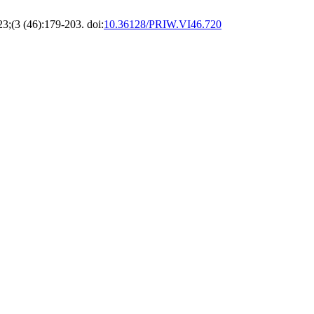
23;(3 (46):179-203. doi:
10.36128/PRIW.VI46.720