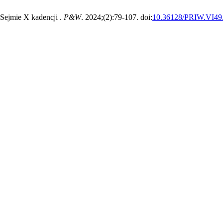
 Sejmie X kadencji .
P&W
. 2024;(2):79-107. doi:
10.36128/PRIW.VI49